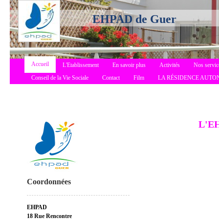
EHPAD de Guer
Accueil
L'Etablissement
En savoir plus
Activités
Nos servic
Conseil de la Vie Sociale
Contact
Film
LA RÉSIDENCE AUTO
L'EH
Coordonnées
EHPAD
18 Rue Rencontre